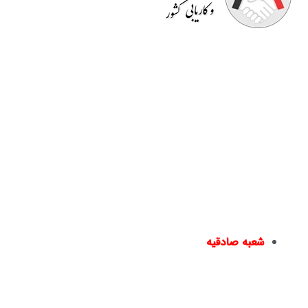
موسسه آموزشی نیک اندیشان
مفتخر به برگزاری دوره هایی
کاملا کاربردی است که قسمتی از آن در محیط کار به
صورت
رایگان
است. اساتید صرفا مدرس نیستند بلکه خود در
حوزه ای که تدریس می کنند دارای تجربه می باشند و کسب و
کار دارند. در انتهای دوره ها
گواهینامه معتبر
و قابل استعلام
دانشگاهی به افراد داده می شود و به
بازار کار
معرفی می گردند
یا در دپارتمان های خدماتی نیک اندیشان مشغول به کار می
شوند.
شعبه صادقیه
مترو صادقیه – خیابان مترو صادقیه(خیابان ولیعصر) –
نبش خیابان سایه – پ۱۵ –
02144950924
–
02144016396