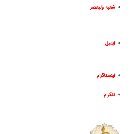
شعبه ولیعصر
چهارراه ولیعصر – ضلع شمال شرقی – جنب بانک ملت
– پلاک 1441 – طبقه دوم – واحد 2 –
02166461550
02166467817
–
ایمیل
info@nickandishan.com
dr.hamzehsheikh@gmail.com
اینستاگرام
nickandishan1@
تلگرام
nickandishan1@