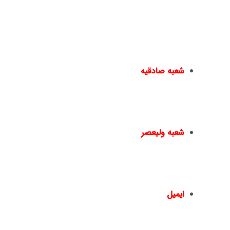
شعبه صادقیه
مترو صادقیه – خیابان مترو صادقیه(خیابان
ولیعصر) – نبش خیابان سایه – پ۱۵ –
02144016396
–
02144950924
شعبه ولیعصر
چهارراه ولیعصر – ضلع شمال شرقی – جنب
بانک ملت – پلاک 1441 – طبقه دوم – واحد 2
02166467817
–
02166461550
–
ایمیل
info@nickandishan.com