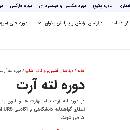
بداری
دوره پکیج
دوره عکاسی و فیلمبرداری
دوره فارکس
دو
گواهینامه
دپارتمان آرایش و پیرایش بانوان
دوره های آموزش
دوره BBA
دوره mba
دوره dba
دوره Post DBA
خانه
/
دپارتمان آشپزی و کافی شاپ
/ دوره لته آرت
دوره لته آرت
در دوره
لته آرت
تمام مهارت ها و فنون به
اعطای
گواهینامه دانشگاهی
و
آکادمی URS انگلستان
ها می شوند.