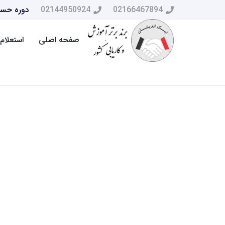
02166467894
02144950924
دوره حسا
صفحه اصلی
استعلام 