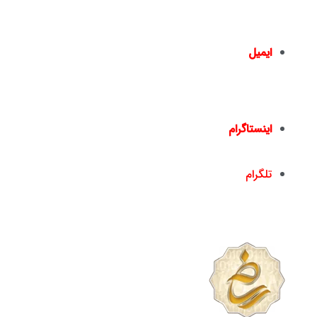
– پلاک 1441 – طبقه دوم – واحد 2 –
02166461550
02166467817
–
ایمیل
info@nickandishan.com
dr.hamzehsheikh@gmail.com
اینستاگرام
nickandishan1@
تلگرام
nickandishan1@