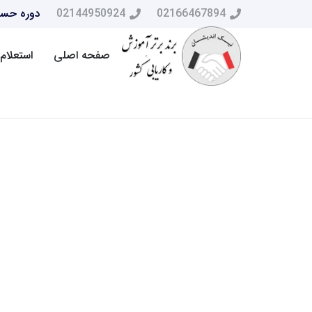
02166467894
02144950924
دوره حسا
صفحه اصلی
استعلام 