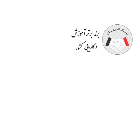
موسسه آموزشی نیک اندیشان
مفتخر به برگزاری دوره هایی
کاملا کاربردی است که قسمتی از آن در محیط کار به
صورت
رایگان
است. اساتید صرفا مدرس نیستند بلکه خود در
حوزه ای که تدریس می کنند دارای تجربه می باشند و کسب و
کار دارند. در انتهای دوره ها
گواهینامه معتبر
و قابل استعلام
دانشگاهی به افراد داده می شود و به
بازار کار
معرفی می گردند
یا در دپارتمان های خدماتی نیک اندیشان مشغول به کار می
شوند.