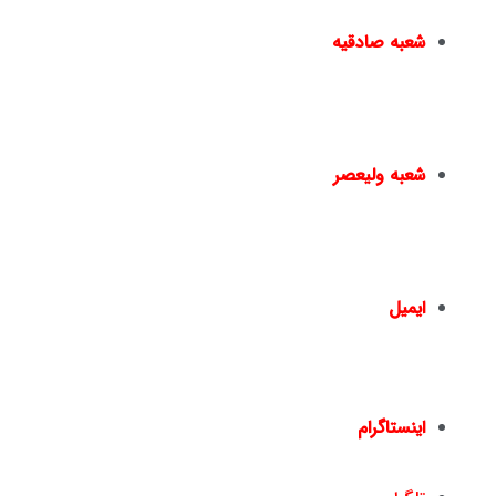
شعبه صادقیه
مترو صادقیه – خیابان مترو صادقیه(خیابان ولیعصر) –
نبش خیابان سایه – پ۱۵ –
02144950924
–
02144016396
شعبه ولیعصر
چهارراه ولیعصر – ضلع شمال شرقی – جنب بانک ملت
– پلاک 1441 – طبقه دوم – واحد 2 –
02166461550
02166467817
–
ایمیل
info@nickandishan.com
dr.hamzehsheikh@gmail.com
اینستاگرام
nickandishan1@