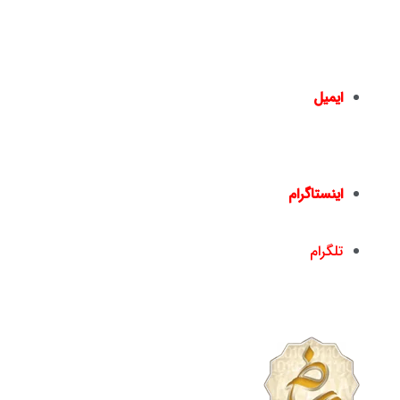
چهارراه ولیعصر – ضلع شمال شرقی – جنب بانک ملت
– پلاک 1441 – طبقه دوم – واحد 2 –
02166461550
02166467817
–
ایمیل
info@nickandishan.com
dr.hamzehsheikh@gmail.com
اینستاگرام
nickandishan1@
تلگرام
nickandishan1@