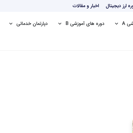
ره ارز دیجیتال
اخبار و مقالات
ی A
دوره های آموزشی B
دپارتمان خدماتی
دوره HSE
دوره ICDL
دوره ttc