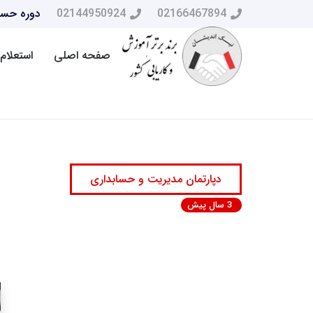
02166467894
02144950924
دوره حسا
صفحه اصلی
استعلام 
دپارتمان مدیریت و حسابداری
3 سال پیش