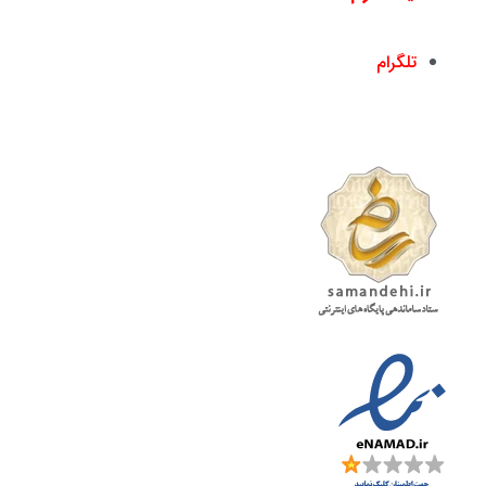
nickandishan1@
تلگرام
nickandishan1@