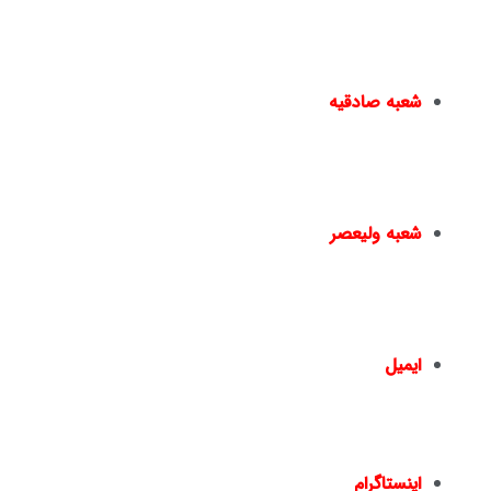
یا در دپارتمان های خدماتی نیک اندیشان مشغول به کار می
شوند.
شعبه صادقیه
مترو صادقیه – خیابان مترو صادقیه(خیابان ولیعصر) –
نبش خیابان سایه – پ۱۵ –
02144950924
–
02144016396
شعبه ولیعصر
چهارراه ولیعصر – ضلع شمال شرقی – جنب بانک ملت
– پلاک 1441 – طبقه دوم – واحد 2 –
02166461550
02166467817
–
ایمیل
info@nickandishan.com
dr.hamzehsheikh@gmail.com
اینستاگرام