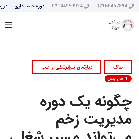
02166467894
02144950924
دوره حسابداری
دوره
بلاگ
دپارتمان پیراپزشکی و طب
1 سال پیش
چگونه یک دوره
مدیریت زخم
می‌تواند مسیر شغلی