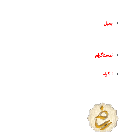
– پلاک 1441 – طبقه دوم – واحد 2 –
02166461550
02166467817
–
ایمیل
info@nickandishan.com
dr.hamzehsheikh@gmail.com
اینستاگرام
nickandishan1@
تلگرام
nickandishan1@