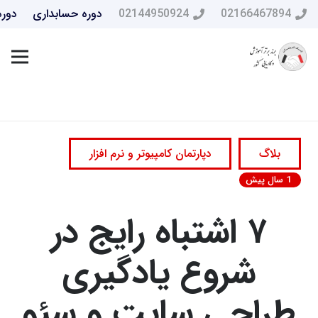
02166467894
02144950924
دوره حسابداری
دوره
بلاگ
دپارتمان کامپیوتر و نرم افزار
1 سال پیش
۷ اشتباه رایج در
شروع یادگیری
طراحی سایت و سئو