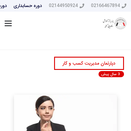
02166467894
02144950924
دوره حسابداری
دوره
دپارتمان مدیریت کسب و کار
3 سال پیش