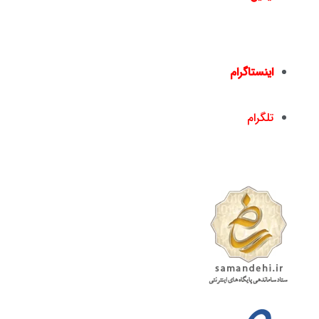
info@nickandishan.com
dr.hamzehsheikh@gmail.com
اینستاگرام
nickandishan1@
تلگرام
nickandishan1@