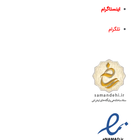
اینستاگرام
nickandishan1@
تلگرام
nickandishan1@