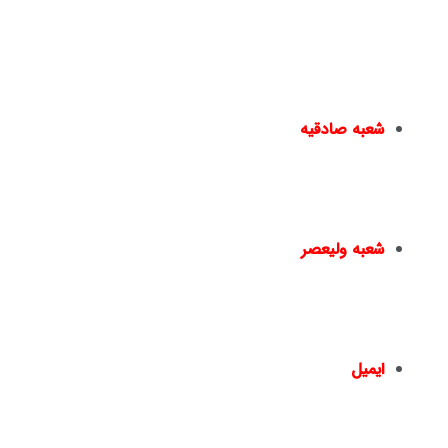
دانشگاهی به افراد داده می شود و به
بازار کار
معرفی می گردند
یا در دپارتمان های خدماتی نیک اندیشان مشغول به کار می
شوند.
شعبه صادقیه
مترو صادقیه – خیابان مترو صادقیه(خیابان ولیعصر) –
نبش خیابان سایه – پ۱۵ –
02144950924
–
02144016396
شعبه ولیعصر
چهارراه ولیعصر – ضلع شمال شرقی – جنب بانک ملت
– پلاک 1441 – طبقه دوم – واحد 2 –
02166461550
02166467817
–
ایمیل
info@nickandishan.com
dr.hamzehsheikh@gmail.com