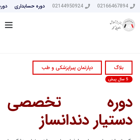
02166467894
02144950924
دوره حسابداری
دوره
بلاگ
دپارتمان پیراپزشکی و طب
5 سال پیش
دوره تخصصی
دستیار دندانساز