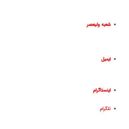
نبش خیابان سایه – پ۱۵ –
02144950924
–
02144016396
شعبه ولیعصر
چهارراه ولیعصر – ضلع شمال شرقی – جنب بانک ملت
– پلاک 1441 – طبقه دوم – واحد 2 –
02166461550
02166467817
–
ایمیل
info@nickandishan.com
dr.hamzehsheikh@gmail.com
اینستاگرام
nickandishan1@
تلگرام
nickandishan1@