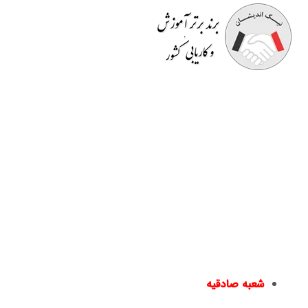
موسسه آموزشی نیک اندیشان
مفتخر به برگزاری دوره هایی
کاملا کاربردی است که قسمتی از آن در محیط کار به
صورت
رایگان
است. اساتید صرفا مدرس نیستند بلکه خود در
حوزه ای که تدریس می کنند دارای تجربه می باشند و کسب و
کار دارند. در انتهای دوره ها
گواهینامه معتبر
و قابل استعلام
دانشگاهی به افراد داده می شود و به
بازار کار
معرفی می گردند
یا در دپارتمان های خدماتی نیک اندیشان مشغول به کار می
شوند.
شعبه صادقیه
مترو صادقیه – خیابان مترو صادقیه(خیابان ولیعصر) –