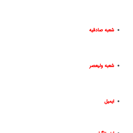
یا در دپارتمان های خدماتی نیک اندیشان مشغول به کار می
شوند.
شعبه صادقیه
مترو صادقیه – خیابان مترو صادقیه(خیابان ولیعصر) –
نبش خیابان سایه – پ۱۵ –
02144950924
–
02144016396
شعبه ولیعصر
چهارراه ولیعصر – ضلع شمال شرقی – جنب بانک ملت
– پلاک 1441 – طبقه دوم – واحد 2 –
02166461550
02166467817
–
ایمیل
info@nickandishan.com
dr.hamzehsheikh@gmail.com