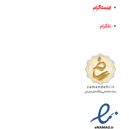
اینستاگرام
nickandishan1@
تلگرام
nickandishan1@