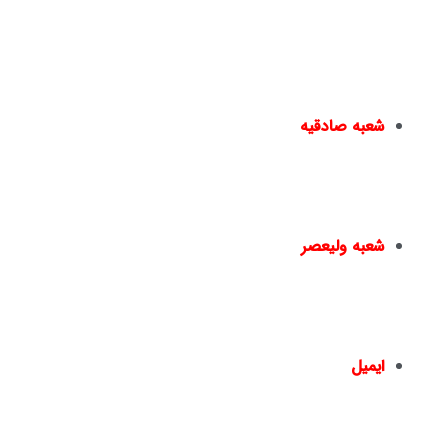
دانشگاهی به افراد داده می شود و به
بازار کار
معرفی می گردند
یا در دپارتمان های خدماتی نیک اندیشان مشغول به کار می
شوند.
شعبه صادقیه
مترو صادقیه – خیابان مترو صادقیه(خیابان ولیعصر) –
نبش خیابان سایه – پ۱۵ –
02144950924
–
02144016396
شعبه ولیعصر
چهارراه ولیعصر – ضلع شمال شرقی – جنب بانک ملت
– پلاک 1441 – طبقه دوم – واحد 2 –
02166461550
02166467817
–
ایمیل
info@nickandishan.com
dr.hamzehsheikh@gmail.com