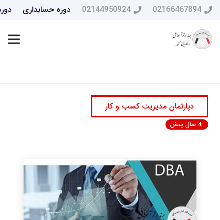
02166467894
02144950924
دوره حسابداری
دوره
دپارتمان مدیریت کسب و کار
4 سال پیش