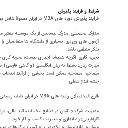
شرایط و فرآیند پذیرش
فرآیند پذیرش دوره های MBA در ایران معمولاً شامل موارد زیر است:
مدارک تحصیلی: مدرک لیسانس از یک موسسه معتبر معمولا 
آزمون های ورودی: بسیاری از دانشگاه ها متقاضیان ر
تفکر منطقی باشد.
تجربه کاری: اگرچه همیشه اجباری نیست، تجربه کاری مرت
مهارت زبان: تسلط به زبان انگلیسی (و گاهی فارسی) ضر
مصاحبه: مصاحبه ممکن است بخشی از فرآیند انتخاب برای
چشم انداز شغلی
فارغ التحصیلان رشته های MBA در ایران طیف وسیعی از فرصت های شغلی را در سطح داخلی و بین المللی در اختیار دارند. مسیرهای شغلی رایج عبارتند از:
مدیریت شرکت: نقش در صنایع مختلف مانند مالی، بازار
کارآفرینی: راه اندازی و مدیریت کسب و کار خود.
مشاوره: ارائه مشاوره تخصصی به کسب و کارها در زمینه