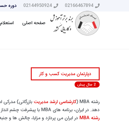
02166467894
02144950924
دوره حسا
صفحه اصلی
استعلام 
دپارتمان مدیریت کسب و کار
2 سال پیش
رشته MBA (
کارشناسی ارشد مدیریت
بازرگانی) مدرکی 
دهد. در ایران، برنامه های MBA با پیشرفت چشم انداز کسب و کار کشور و افزایش تقاضا برای مدیران و رهبران ماهر محبوبیت پیدا می کند. این مقاله به جزئیات ادامه تحصیل در
رشته MBA
در ایران می پردازد و مزایا، چالش ها و جنب