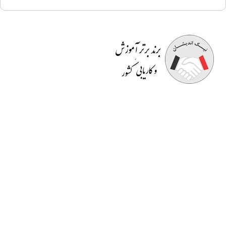
موسسه آموزشی نیک اندیشان
مفتخر به برگزاری دوره هایی
کاملا کاربردی است که قسمتی از آن در محیط کار به
صورت
رایگان
است. اساتید صرفا مدرس نیستند بلکه خود در
حوزه ای که تدریس می کنند دارای تجربه می باشند و کسب و
کار دارند. در انتهای دوره ها
گواهینامه معتبر
و قابل استعلام
دانشگاهی به افراد داده می شود و به
بازار کار
معرفی می گردند
یا در دپارتمان های خدماتی نیک اندیشان مشغول به کار می
شوند.