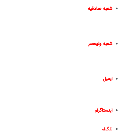
شعبه صادقیه
مترو صادقیه – خیابان مترو صادقیه(خیابان ولیعصر) –
نبش خیابان سایه – پ۱۵ –
02144950924
–
02144016396
شعبه ولیعصر
چهارراه ولیعصر – ضلع شمال شرقی – جنب بانک ملت
– پلاک 1441 – طبقه دوم – واحد 2 –
02166461550
02166467817
–
ایمیل
info@nickandishan.com
dr.hamzehsheikh@gmail.com
اینستاگرام
nickandishan1@
تلگرام