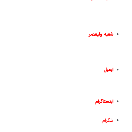
مترو صادقیه – خیابان مترو صادقیه(خیابان ولیعصر) –
نبش خیابان سایه – پ۱۵ –
02144950924
–
02144016396
شعبه ولیعصر
چهارراه ولیعصر – ضلع شمال شرقی – جنب بانک ملت
– پلاک 1441 – طبقه دوم – واحد 2 –
02166461550
02166467817
–
ایمیل
info@nickandishan.com
dr.hamzehsheikh@gmail.com
اینستاگرام
nickandishan1@
تلگرام
nickandishan1@