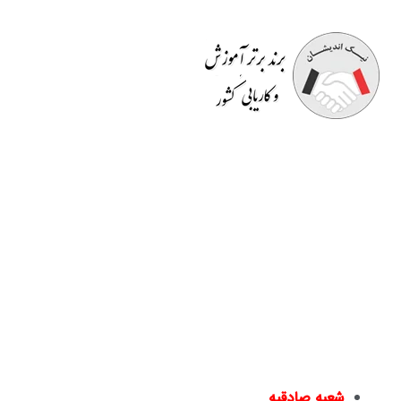
موسسه آموزشی نیک اندیشان
مفتخر به برگزاری دوره هایی
کاملا کاربردی است که قسمتی از آن در محیط کار به
صورت
رایگان
است. اساتید صرفا مدرس نیستند بلکه خود در
حوزه ای که تدریس می کنند دارای تجربه می باشند و کسب و
کار دارند. در انتهای دوره ها
گواهینامه معتبر
و قابل استعلام
دانشگاهی به افراد داده می شود و به
بازار کار
معرفی می گردند
یا در دپارتمان های خدماتی نیک اندیشان مشغول به کار می
شوند.
شعبه صادقیه