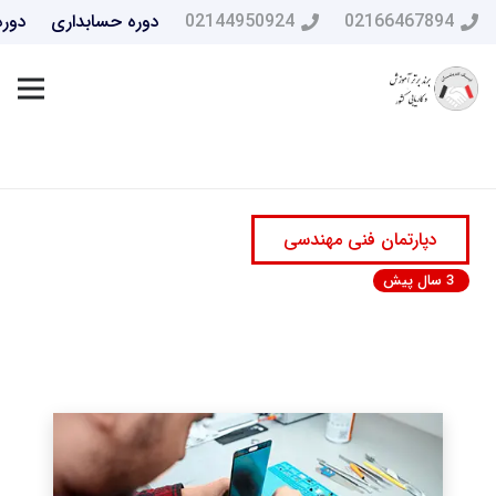
02166467894
02144950924
دوره حسابداری
دوره
دپارتمان فنی مهندسی
3 سال پیش