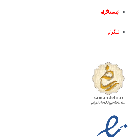
dr.hamzehsheikh@gmail.com
اینستاگرام
nickandishan1@
تلگرام
nickandishan1@