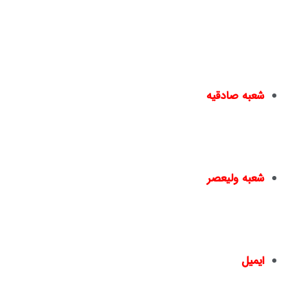
کار دارند. در انتهای دوره ها
گواهینامه معتبر
و قابل استعلام
دانشگاهی به افراد داده می شود و به
بازار کار
معرفی می گردند
یا در دپارتمان های خدماتی نیک اندیشان مشغول به کار می
شوند.
شعبه صادقیه
مترو صادقیه – خیابان مترو صادقیه(خیابان ولیعصر) –
نبش خیابان سایه – پ۱۵ –
02144950924
–
02144016396
شعبه ولیعصر
چهارراه ولیعصر – ضلع شمال شرقی – جنب بانک ملت
– پلاک 1441 – طبقه دوم – واحد 2 –
02166461550
02166467817
–
ایمیل
info@nickandishan.com