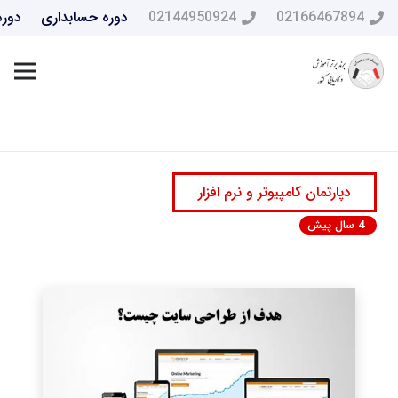
02166467894
02144950924
دوره حسابداری
دوره
دپارتمان کامپیوتر و نرم افزار
4 سال پیش