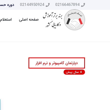
02166467894
02144950924
دوره حسا
صفحه اصلی
استعلام 
دپارتمان کامپیوتر و نرم افزار
4 سال پیش