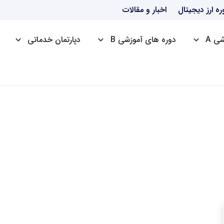
ره ارز دیجیتال
اخبار و مقالات
ی A
دوره های آموزشی B
دپارتمان خدماتی
دوره HSE
دوره ICDL
دوره ttc