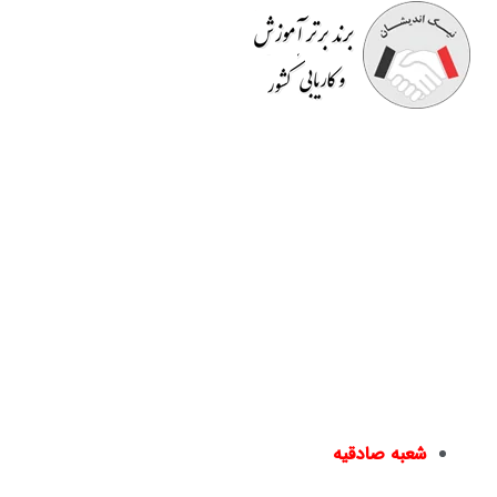
موسسه آموزشی نیک اندیشان
مفتخر به برگزاری دوره هایی
کاملا کاربردی است که قسمتی از آن در محیط کار به
صورت
رایگان
است. اساتید صرفا مدرس نیستند بلکه خود در
حوزه ای که تدریس می کنند دارای تجربه می باشند و کسب و
کار دارند. در انتهای دوره ها
گواهینامه معتبر
و قابل استعلام
دانشگاهی به افراد داده می شود و به
بازار کار
معرفی می گردند
یا در دپارتمان های خدماتی نیک اندیشان مشغول به کار می
شوند.
شعبه صادقیه
مترو صادقیه – خیابان مترو صادقیه(خیابان ولیعصر) –