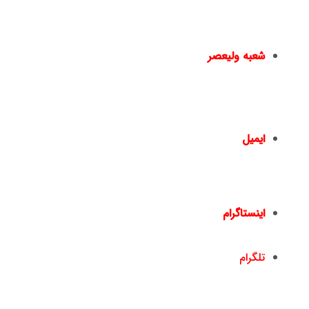
نبش خیابان سایه – پ۱۵ –
02144950924
–
02144016396
شعبه ولیعصر
چهارراه ولیعصر – ضلع شمال شرقی – جنب بانک ملت
– پلاک 1441 – طبقه دوم – واحد 2 –
02166461550
02166467817
–
ایمیل
info@nickandishan.com
dr.hamzehsheikh@gmail.com
اینستاگرام
nickandishan1@
تلگرام
nickandishan1@