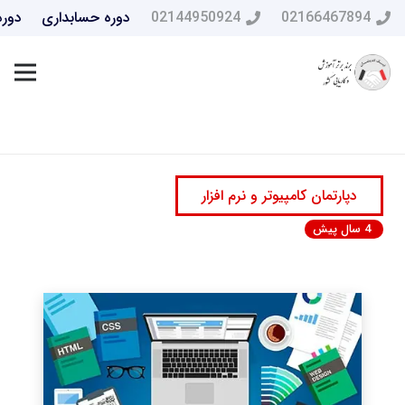
02166467894
02144950924
دوره حسابداری
دوره
دپارتمان کامپیوتر و نرم افزار
4 سال پیش